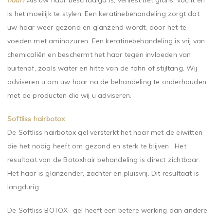
haar?
Als uw haar beschadigd is, verliest het glans, vocht en
is het moeilijk te stylen. Een keratinebehandeling zorgt dat
uw haar weer gezond en glanzend wordt, door het te
voeden met aminozuren. Een keratinebehandeling is vrij van
chemicaliën en beschermt het haar tegen invloeden van
buitenaf, zoals water en hitte van de föhn of stijltang. Wij
adviseren u om uw haar na de behandeling te onderhouden
met de producten die wij u adviseren.
Softliss hairbotox
De Softliss hairbotox gel versterkt het haar met de eiwitten
die het nodig heeft om gezond en sterk te blijven. Het
resultaat van de Botoxhair behandeling is direct zichtbaar.
Het haar is glanzender, zachter en pluisvrij. Dit resultaat is
langdurig.
De
Softliss
BOTOX- gel heeft een betere werking dan andere