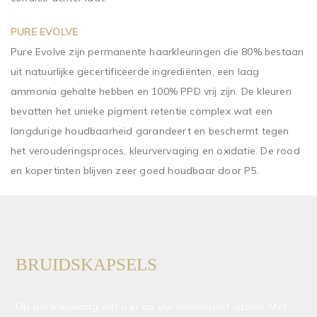
PURE EVOLVE
Pure Evolve zijn permanente haarkleuringen die 80% bestaan
uit natuurlijke gecertificeerde ingrediënten, een laag
ammonia gehalte hebben en 100% PPD vrij zijn. De kleuren
bevatten het unieke pigment retentie complex wat een
langdurige houdbaarheid garandeert en beschermt tegen
het verouderingsproces, kleurvervaging en oxidatie. De rood
en kopertinten blijven zeer goed houdbaar door P5.
BRUIDSKAPSELS
Op uw trouwdag wilt u er op uw allermooist uitzien. Met