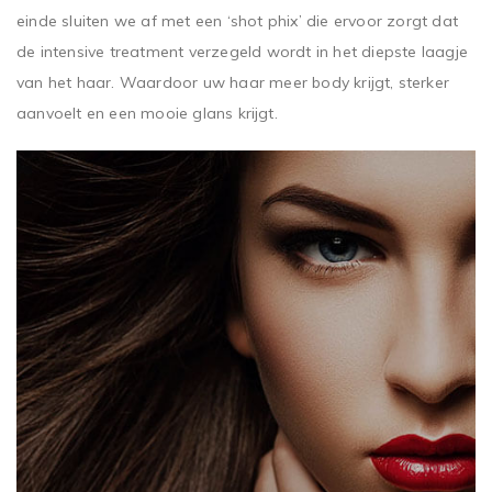
einde sluiten we af met een ‘shot phix’ die ervoor zorgt dat
de intensive treatment verzegeld wordt in het diepste laagje
van het haar. Waardoor uw haar meer body krijgt, sterker
aanvoelt en een mooie glans krijgt.