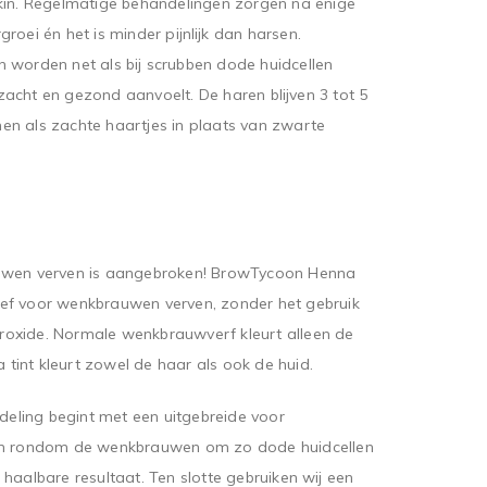
kin. Regelmatige behandelingen zorgen na enige
roei én het is minder pijnlijk dan harsen.
 worden net als bij scrubben dode huidcellen
acht en gezond aanvoelt. De haren blijven 3 tot 5
n als zachte haartjes in plaats van zwarte
auwen verven is aangebroken! BrowTycoon Henna
atief voor wenkbrauwen verven, zonder het gebruik
oxide. Normale wenkbrauwverf kleurt alleen de
int kleurt zowel de haar als ook de huid.
ling begint met een uitgebreide voor
 en rondom de wenkbrauwen om zo dode huidcellen
 haalbare resultaat. Ten slotte gebruiken wij een