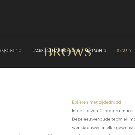
BROWS
ERJONGING
LASERONTHARING/BODY TREATMENTS
BEAUTY
Epileren met zijdedraad
In de tijd van Cleopatra maakt
Deze eeuwenoude techniek maa
wenkbrauwen in elke gewenste 