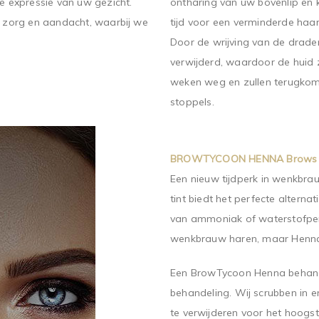
 expressie van uw gezicht.
ontharing van uw bovenlip en 
 zorg en aandacht, waarbij we
tijd voor een verminderde haarg
Door de wrijving van de draden
verwijderd, waardoor de huid z
weken weg en zullen terugkome
stoppels.
BROWTYCOON HENNA Brows
Een nieuw tijdperk in wenkbr
tint biedt het perfecte altern
van ammoniak of waterstofper
wenkbrauw haren, maar Henna t
Een BrowTycoon Henna behande
behandeling. Wij scrubben in
te verwijderen voor het hoogst